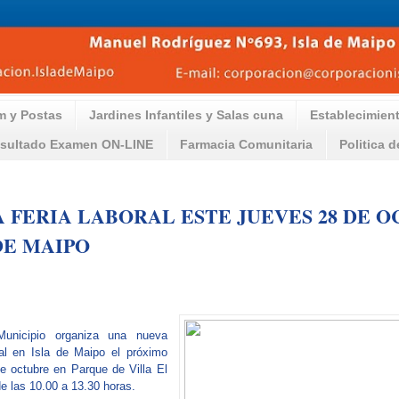
m y Postas
Jardines Infantiles y Salas cuna
Establecimien
sultado Examen ON-LINE
Farmacia Comunitaria
Politica 
 FERIA LABORAL ESTE JUEVES 28 DE 
DE MAIPO
unicipio organiza una nueva
al en Isla de Maipo el próximo
e octubre en Parque de Villa El
e las 10.00 a 13.30 horas.