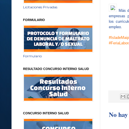
Licitaciones Privadas
Más de
empresas pa
FORMULARIO
los curríc
empleo.
#IsladeMai
#FeriaLabor
Formulario
RESULTADO CONCURSO INTERNO SALUD
No hay 
CONCURSO INTERNO SALUD