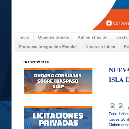
Inicio
Quienes Somos
Administración
Cesfa
Programa Integración Escolar
Notas en Línea
Re
TRASPASO SLEP
NUEVA
ISLA 
M
Feria Labor
jueves 28 d
Maitén desd