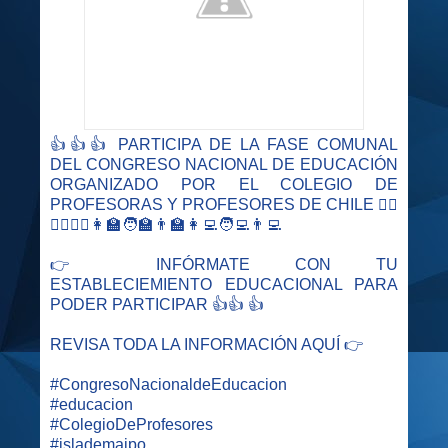
👍👍👍 PARTICIPA DE LA FASE COMUNAL
DEL CONGRESO NACIONAL DE EDUCACIÓN
ORGANIZADO POR EL COLEGIO DE
PROFESORAS Y PROFESORES DE CHILE 👩‍⚕️
🧑‍⚕️👨‍⚕️👩‍🏫🧑‍🏫👨‍🏫👩‍💻🧑‍💻👨‍💻
👉 INFÓRMATE CON TU
ESTABLECIEMIENTO EDUCACIONAL PARA
PODER PARTICIPAR 👍👍 👍
REVISA TODA LA INFORMACIÓN AQUÍ 👉
#CongresoNacionaldeEducacion
#educacion
#ColegioDeProfesores
#islademaipo