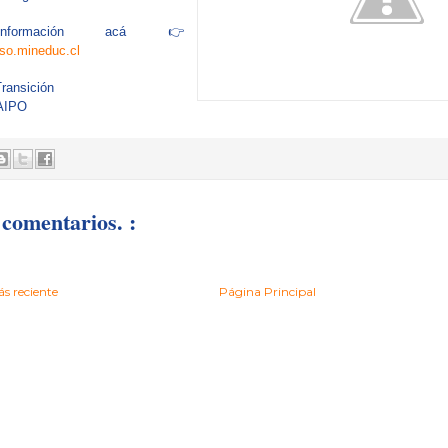
formación acá 👉
eso.mineduc.cl
ansición
AIPO
comentarios. :
s reciente
Página Principal