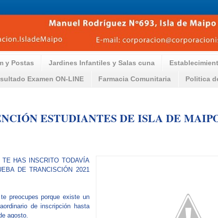
m y Postas
Jardines Infantiles y Salas cuna
Establecimien
sultado Examen ON-LINE
Farmacia Comunitaria
Politica 
ENCIÓN ESTUDIANTES DE ISLA DE MAIPO
 TE HAS INSCRITO TODAVÍA
UEBA DE TRANCISCIÓN 2021
te preocupes porque existe un
raordinario de inscripción hasta
de agosto.