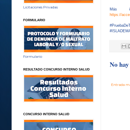
Licitaciones Privadas
Más in
https://acc
FORMULARIO
#PruebaDeTr
#ISLADEM
Formulario
No hay 
RESULTADO CONCURSO INTERNO SALUD
Entrada má
CONCURSO INTERNO SALUD