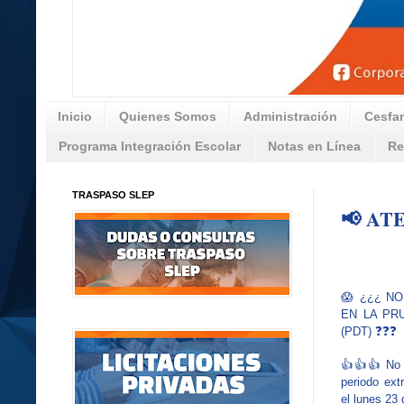
Inicio
Quienes Somos
Administración
Cesfa
Programa Integración Escolar
Notas en Línea
Re
TRASPASO SLEP
📢 AT
😱 ¿¿¿ NO
EN LA PR
(PDT) ❓❓❓
👍👍👍 No 
periodo ext
el lunes 23 