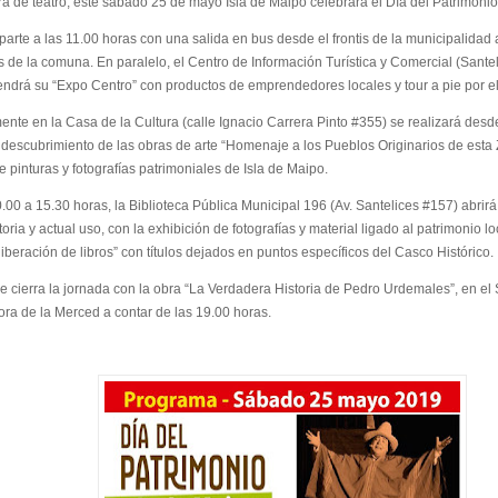
bra de teatro, este sábado 25 de mayo Isla de Maipo celebrará el Día del Patrimonio
parte a las 11.00 horas con una salida en bus desde el frontis de la municipalidad 
s de la comuna. En paralelo, el Centro de Información Turística y Comercial (Santel
ndrá su “Expo Centro” con productos de emprendedores locales y tour a pie por el
nte en la Casa de la Cultura (calle Ignacio Carrera Pinto #355) se realizará desde
y descubrimiento de las obras de arte “Homenaje a los Pueblos Originarios de esta 
 pinturas y fotografías patrimoniales de Isla de Maipo.
.00 a 15.30 horas, la Biblioteca Pública Municipal 196 (Av. Santelices #157) abrir
toria y actual uso, con la exhibición de fotografías y material ligado al patrimonio 
“liberación de libros” con títulos dejados en puntos específicos del Casco Histórico.
e cierra la jornada con la obra “La Verdadera Historia de Pedro Urdemales”, en el
ra de la Merced a contar de las 19.00 horas.