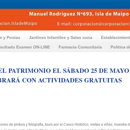
m y Postas
Jardines Infantiles y Salas cuna
Establecimien
sultado Examen ON-LINE
Farmacia Comunitaria
Politica 
EL PATRIMONIO EL SÁBADO 25 DE MAYO
RARÁ CON ACTIVIDADES GRATUITAS
ones de pintura y fotografía, tours por el Casco Histórico, visitas a viñas, muestr