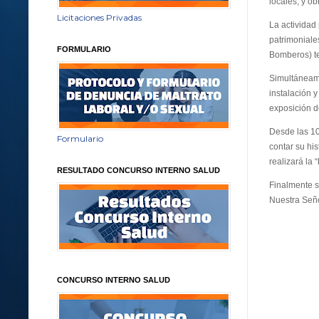
locales, y o
Licitaciones Privadas
La actividad 
patrimoniale
FORMULARIO
Bomberos) te
Simultáneame
instalación 
exposición de
Desde las 10
Formulario
contar su his
realizará la 
RESULTADO CONCURSO INTERNO SALUD
Finalmente s
Nuestra Seño
CONCURSO INTERNO SALUD