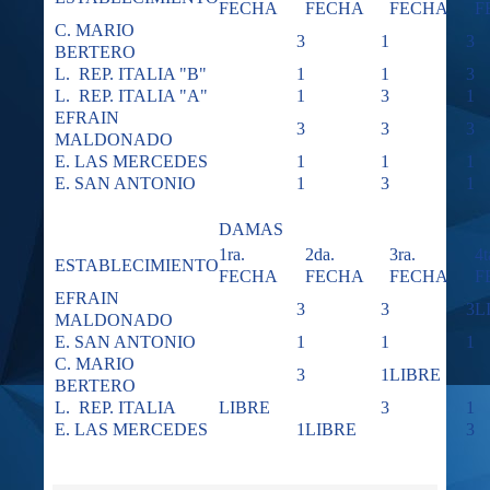
FECHA
FECHA
FECHA
F
C. MARIO
3
1
3
BERTERO
L. REP. ITALIA "B"
1
1
3
L. REP. ITALIA "A"
1
3
1
EFRAIN
3
3
3
MALDONADO
E. LAS MERCEDES
1
1
1
E. SAN ANTONIO
1
3
1
DAMAS
1ra.
2da.
3ra.
4t
ESTABLECIMIENTO
FECHA
FECHA
FECHA
F
EFRAIN
3
3
3
L
MALDONADO
E. SAN ANTONIO
1
1
1
C. MARIO
3
1
LIBRE
BERTERO
L. REP. ITALIA
LIBRE
3
1
E. LAS MERCEDES
1
LIBRE
3