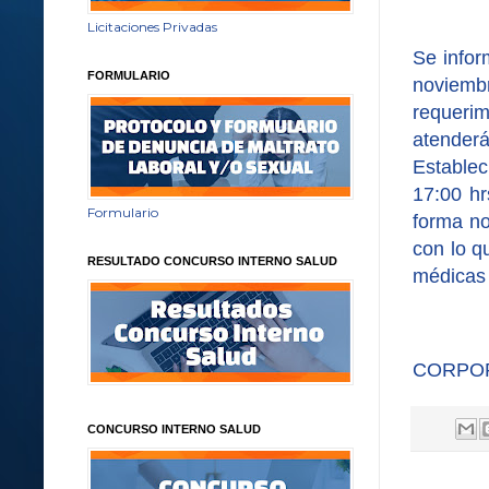
Licitaciones Privadas
Se infor
FORMULARIO
noviemb
requerim
atender
Establec
17:00 hr
Formulario
forma no
con lo q
RESULTADO CONCURSO INTERNO SALUD
médicas
CORPOR
CONCURSO INTERNO SALUD