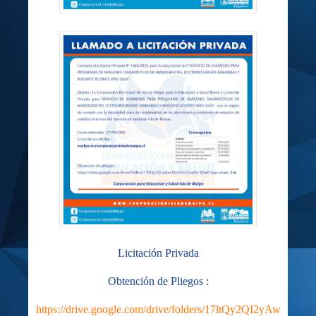
Licitación Privada
Obtención de Pliegos :
https://drive.google.com/drive/folders/17ltQy2QI2yAw