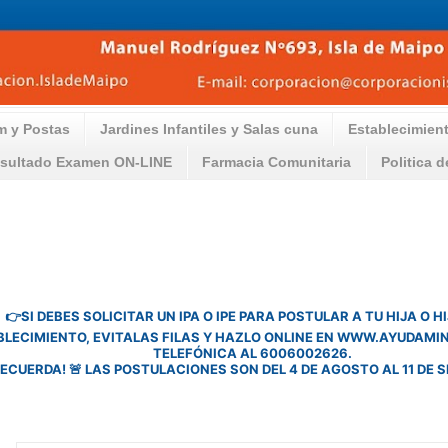
m y Postas
Jardines Infantiles y Salas cuna
Establecimien
sultado Examen ON-LINE
Farmacia Comunitaria
Politica 
👉SI DEBES SOLICITAR UN IPA O IPE PARA POSTULAR A TU HIJA O H
LECIMIENTO, EVITA
LAS FILAS Y HAZLO ONLINE EN WWW.AYUDAMIN
TELEFÓNICA AL 6006002626. ​
RECUERDA! 🚨 LAS POSTULACIONES SON DEL 4 DE AGOSTO AL 11 DE 