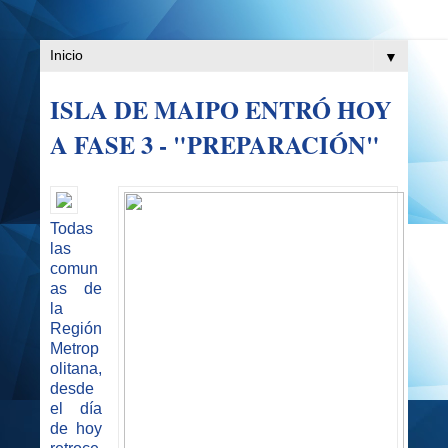
▼
ISLA DE MAIPO ENTRÓ HOY
A FASE 3 - "PREPARACIÓN"
Todas
las
comun
as de
la
Región
Metrop
olitana,
desde
el día
de hoy