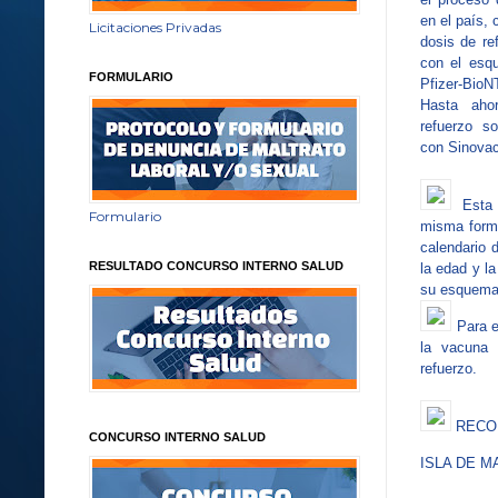
en el país,
Licitaciones Privadas
dosis de re
con el esq
FORMULARIO
Pfizer-Bio
Hasta aho
refuerzo s
con Sinovac
Esta 
Formulario
misma forma
calendario 
RESULTADO CONCURSO INTERNO SALUD
la edad y l
su esquema 
Para e
la vacuna 
refuerzo.
RECOR
CONCURSO INTERNO SALUD
ISLA DE M