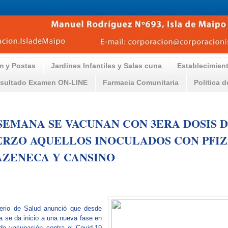
m y Postas
Jardines Infantiles y Salas cuna
Establecimien
sultado Examen ON-LINE
Farmacia Comunitaria
Politica 
SEMANA SE VACUNAN CON 3ERA DOSIS 
RZO AQUELLOS INOCULADOS CON PFIZ
AZENECA Y CANSINO
erio de Salud anunció que desde
 se da inicio a una nueva fase en
de vacunación contra el Covid-19