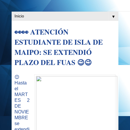
▼
👀👀 ATENCIÓN
ESTUDIANTE DE ISLA DE
MAIPO: SE EXTENDIÓ
PLAZO DEL FUAS 😉😉
😊
Hasta
el
MART
ES 2
DE
NOVIE
MBRE
se
extendi