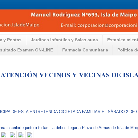
m y Postas
Jardines Infantiles y Salas cuna
Establecimien
sultado Examen ON-LINE
Farmacia Comunitaria
Politica 
 ATENCIÓN VECINOS Y VECINAS DE ISL
 PARTICIPA DE ESTA ENTRETENIDA CICLETADA FAMILIAR EL SÁBADO 2 DE OCT
ra inscribirte junto a tu familia debes llegar a Plaza de Armas de Isla de Ma