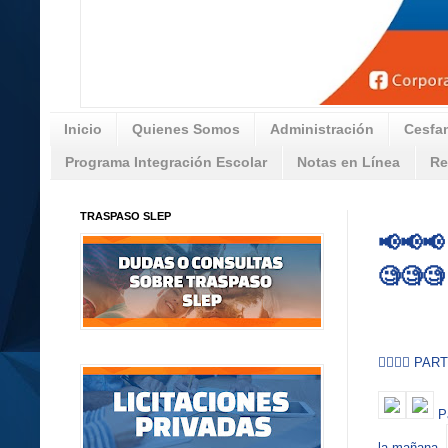
Inicio
Quienes Somos
Administración
Cesfa
Programa Integración Escolar
Notas en Línea
Re
TRASPASO SLEP
📢📢
🧐🧐🧐
🚴‍♀️🚴‍♂️
Pa
la mañana.