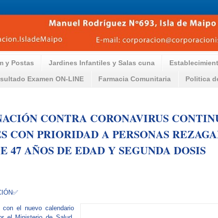
m y Postas
Jardines Infantiles y Salas cuna
Establecimien
sultado Examen ON-LINE
Farmacia Comunitaria
Politica 
NACIÓN CONTRA CORONAVIRUS CONTIN
S CON PRIORIDAD A PERSONAS REZAGA
E 47 AÑOS DE EDAD Y SEGUNDA DOSIS
CIÓN✅
 con el nuevo calendario
r el Ministerio de Salud,