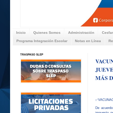
Inicio
Quienes Somos
Administración
Cesfa
Programa Integración Escolar
Notas en Línea
Re
TRASPASO SLEP
VACU
JUEVE
MÁS D
✅
VACUNA
De acuerdo
impuesto po