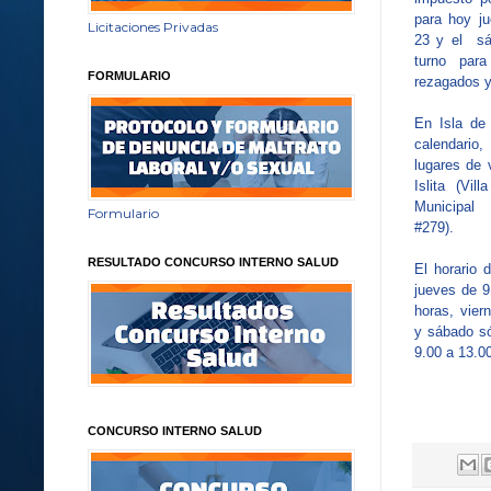
p
ara hoy j
Licitaciones Privadas
23 y el sáb
turno par
FORMULARIO
rezagados y
En Isla de
calendari
lugares de
Islita (Vil
Municipal 
Formulario
#279).
RESULTADO CONCURSO INTERNO SALUD
El horario 
jueves de 9
horas, vier
y sábado só
9.00 a 13.0
CONCURSO INTERNO SALUD