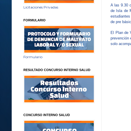
A las 9.30 
Licitaciones Privadas
de Isla de 
estudiantes
FORMULARIO
de pre bási
El Plan de 
prevención e
solo acomp
Formulario
RESULTADO CONCURSO INTERNO SALUD
CONCURSO INTERNO SALUD