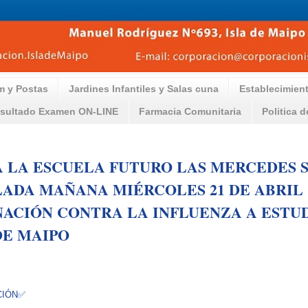
m y Postas
Jardines Infantiles y Salas cuna
Establecimien
sultado Examen ON-LINE
Farmacia Comunitaria
Politica 
 LA ESCUELA FUTURO LAS MERCEDES 
ADA MAÑANA MIÉRCOLES 21 DE ABRIL
ACIÓN CONTRA LA INFLUENZA A ESTU
DE MAIPO
CIÓN✅