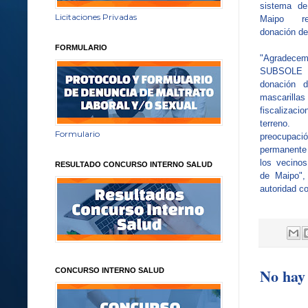
sistema de
Licitaciones Privadas
Maipo rec
donación d
FORMULARIO
"Agradece
SUBSOLE p
donación 
mascarill
fiscalizaci
terreno.
Formulario
preocupac
permanente
los vecino
RESULTADO CONCURSO INTERNO SALUD
de Maipo",
autoridad c
No hay 
CONCURSO INTERNO SALUD