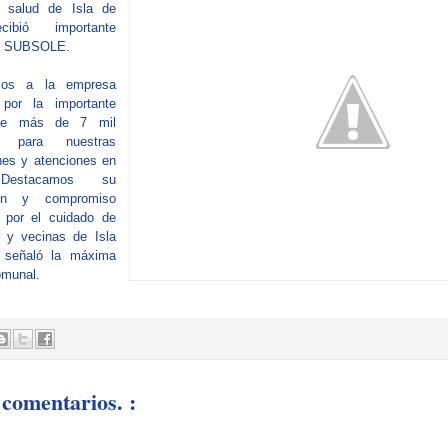
 salud de Isla de
ibió importante
e SUBSOLE.
mos a la empresa
or la importante
de más de 7 mil
as para nuestras
ones y atenciones en
 Destacamos su
ión y compromiso
 por el cuidado de
s y vecinas de Isla
 señaló la máxima
omunal.
comentarios. :