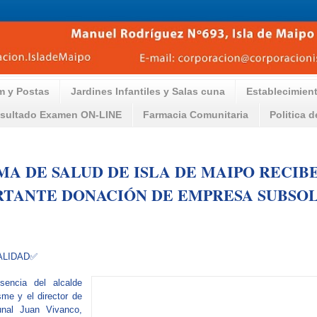
m y Postas
Jardines Infantiles y Salas cuna
Establecimien
sultado Examen ON-LINE
Farmacia Comunitaria
Politica 
MA DE SALUD DE ISLA DE MAIPO RECIB
RTANTE DONACIÓN DE EMPRESA SUBSO
ALIDAD
✅
sencia del alcalde
me y el director de
nal Juan Vivanco,