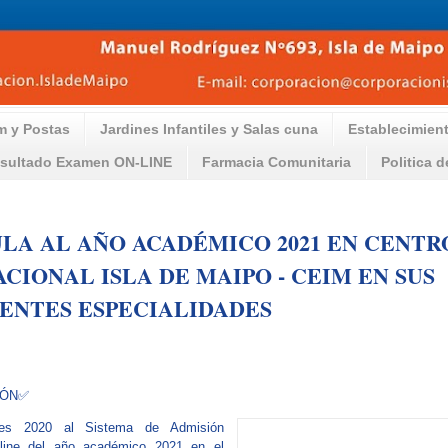
m y Postas
Jardines Infantiles y Salas cuna
Establecimien
sultado Examen ON-LINE
Farmacia Comunitaria
Politica 
LA AL AÑO ACADÉMICO 2021 EN CENTR
CIONAL ISLA DE MAIPO - CEIM EN SUS
ENTES ESPECIALIDADES
IÓN✅
ones 2020 al Sistema de Admisión
line del año académico 2021 en el