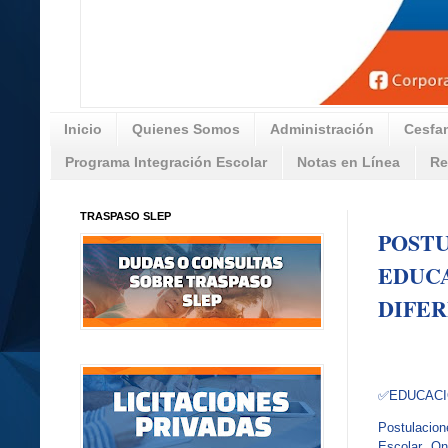
Inicio
Quienes Somos
Administración
Cesfa
Programa Integración Escolar
Notas en Línea
Re
TRASPASO SLEP
POSTU
EDUCA
DIFER
✅EDUCAC
Postulaci
Escolar On