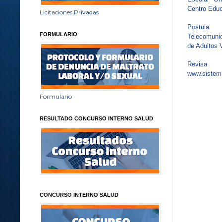
Centro Educ
Licitaciones Privadas
Postula
FORMULARIO
Telecomuni
de Adultos 
Revisa
www.sistema
Formulario
RESULTADO CONCURSO INTERNO SALUD
CONCURSO INTERNO SALUD