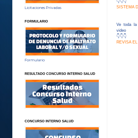
👇👇👇
SISTEMA 
Licitaciones Privadas
FORMULARIO
Ve toda la 
video
👇👇👇
REVISA EL
Formulario
RESULTADO CONCURSO INTERNO SALUD
CONCURSO INTERNO SALUD