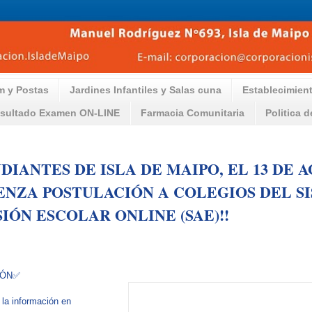
m y Postas
Jardines Infantiles y Salas cuna
Establecimien
sultado Examen ON-LINE
Farmacia Comunitaria
Politica 
UDIANTES DE ISLA DE MAIPO, EL 13 DE 
NZA POSTULACIÓN A COLEGIOS DEL S
IÓN ESCOLAR ONLINE (SAE)!!
IÓN✅
 la información en