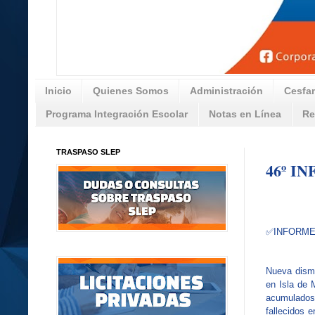
Inicio
Quienes Somos
Administración
Cesfa
Programa Integración Escolar
Notas en Línea
Re
TRASPASO SLEP
46º I
✅INFORME
Nueva dismi
en Isla de 
acumulad
fallecidos 