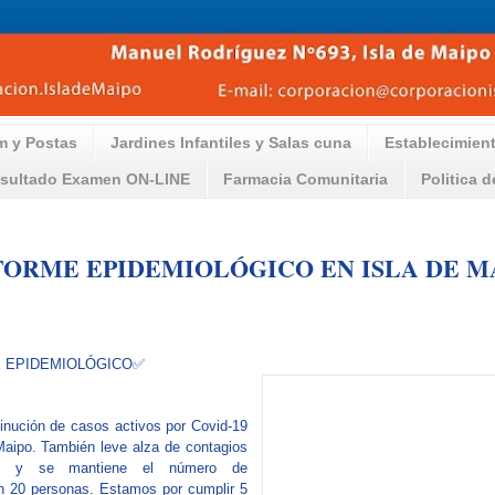
m y Postas
Jardines Infantiles y Salas cuna
Establecimien
sultado Examen ON-LINE
Farmacia Comunitaria
Politica 
NFORME EPIDEMIOLÓGICO EN ISLA DE M
 EPIDEMIOLÓGICO✅
nución de casos activos por Covid-19
Maipo. También leve alza de contagios
os y se mantiene el número de
en 20 personas. Estamos por cumplir 5