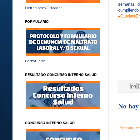
semanas de
Licitaciones Privadas
cumplien
#QuédateE
FORMULARIO
Formulario
RESULTADO CONCURSO INTERNO SALUD
No hay 
CONCURSO INTERNO SALUD
Entrada má