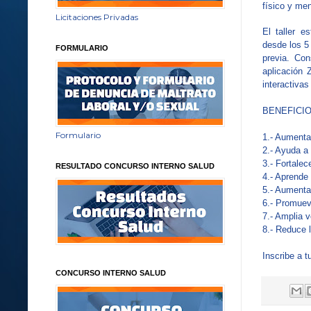
físico y men
Licitaciones Privadas
El taller e
desde los 5
FORMULARIO
previa. Con
aplicación 
interactivas
BENEFICIO
Formulario
1.- Aumenta
2.- Ayuda a
3.- Fortalec
RESULTADO CONCURSO INTERNO SALUD
4.- Aprende
5.- Aumenta
6.- Promuev
7.- Amplia v
8.- Reduce 
Inscribe a t
CONCURSO INTERNO SALUD