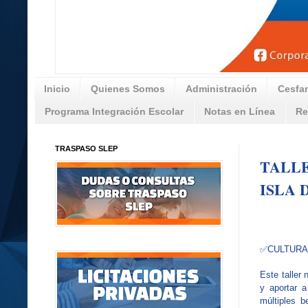
Inicio
Quienes Somos
Administración
Cesfa
Programa Integración Escolar
Notas en Línea
Re
TRASPASO SLEP
TALLE
ISLA 
✅CULTUR
Este taller 
y aportar a
múltiples b