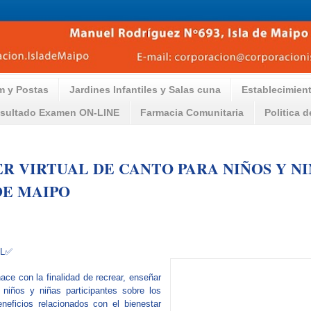
m y Postas
Jardines Infantiles y Salas cuna
Establecimien
sultado Examen ON-LINE
Farmacia Comunitaria
Politica 
R VIRTUAL DE CANTO PARA NIÑOS Y NI
DE MAIPO
AL✅
nace con la finalidad de recrear, enseñar
 niños y niñas participantes sobre los
eneficios relacionados con el bienestar