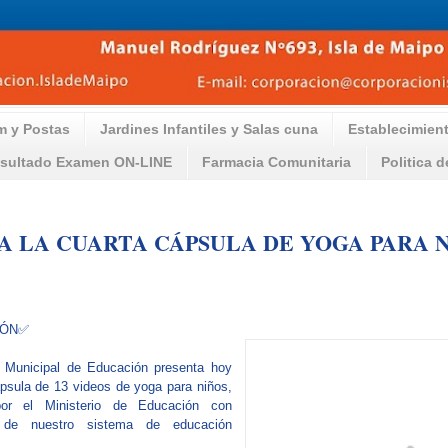
m y Postas
Jardines Infantiles y Salas cuna
Establecimien
sultado Examen ON-LINE
Farmacia Comunitaria
Politica 
A LA CUARTA CÁPSULA DE YOGA PARA 
IÓN✅
n Municipal de Educación presenta hoy
ápsula de 13 videos de yoga para niños,
por el Ministerio de Educación con
s de nuestro sistema de educación