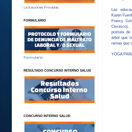
Licitaciones Privadas
Las educad
Karen Fuent
FORMULARIO
Francy Góm
Cevasco),
postura de 
árbol que l
ramas que c
YOGA PARA
Formulario
RESULTADO CONCURSO INTERNO SALUD
CONCURSO INTERNO SALUD