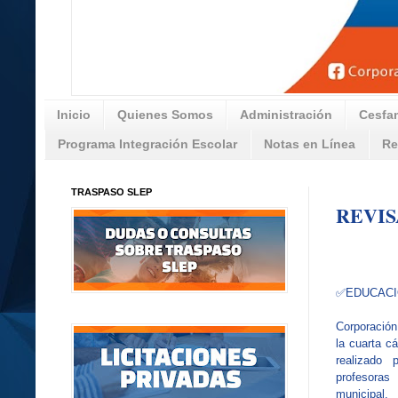
Inicio
Quienes Somos
Administración
Cesfa
Programa Integración Escolar
Notas en Línea
Re
TRASPASO SLEP
REVIS
✅EDUCAC
Corporació
la cuarta c
realizado 
profesora
municipal.