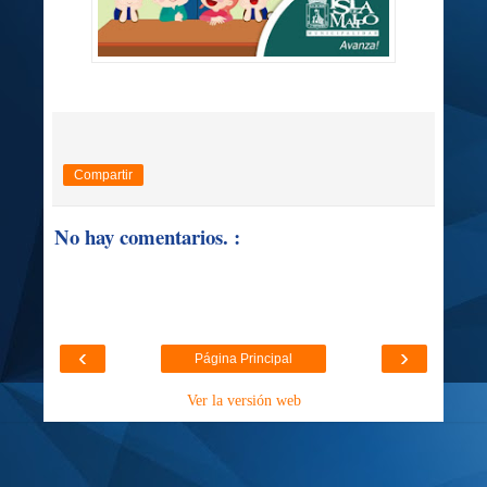
Compartir
No hay comentarios. :
‹
›
Página Principal
Ver la versión web