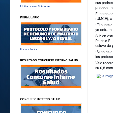
sus padres
Licitaciones Privadas
precedente
Fuentes es
FORMULARIO
(UMCE), a 
"El puntaj
yo entrara 
Si bien est
Patricio F
estuvo de 
Formulario
"Si no es e
los profes
RESULTADO CONCURSO INTERNO SALUD
Vale record
su 6,5 com
CONCURSO INTERNO SALUD