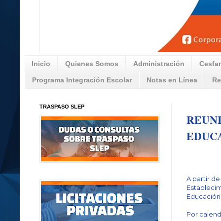
Inicio
Quienes Somos
Administración
Cesfa
Programa Integración Escolar
Notas en Línea
Re
TRASPASO SLEP
REUN
EDUC
A partir d
Establecim
Educación
Por calend