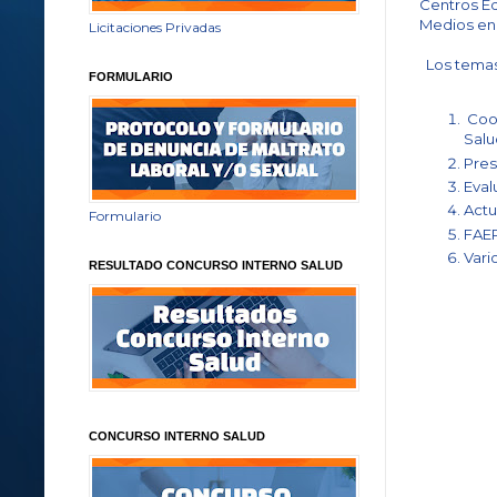
Centros Ed
Medios en 
Licitaciones Privadas
Los temas 
FORMULARIO
Coor
Salu
Pres
Eval
Actu
Formulario
FAEP
Vari
RESULTADO CONCURSO INTERNO SALUD
CONCURSO INTERNO SALUD