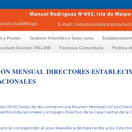
m y Postas
Jardines Infantiles y Salas cuna
Establecimien
sultado Examen ON-LINE
Farmacia Comunitaria
Politica 
IÓN MENSUAL DIRECTORES ESTABLECI
ACIONALES
e las 09:00 horas, de dio comienzo a la Reunión Mensual con los Dire
ientos Educacionales y el Equipo Directivo de la Casa Central de la
.
ario le correspondió al Liceo República de Italia recibir a los Direct