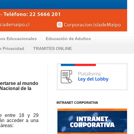
tos Educacionales
Educación de Adultos
de Privacidad
TRAMITES ONLINE
sertarse al mundo
 Nacional de la
INTRANET CORPORATIVA
e entre 18 y 29
rán
acceder a una
 áreas: