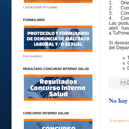
1.
Orie
Licitaciones Privadas
2.
Con
3.
Có
4.
Cono
FORMULARIO
Las postu
abril
has
a TuPrime
Si desea
del Depar
Formulario
u
u
u
RESULTADO CONCURSO INTERNO SALUD
No hay 
CONCURSO INTERNO SALUD
Entrada má