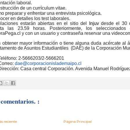
ntación laboral
.
strucción de un currículum vitae
.
mo
preparar y enfrentar una entrevista psicológica.
cer en detalles los test laborales.
laciones estarán abiertas en el sitio del
Injuv
desde el
30 d
ta las 23.59 horas. Posteriormente, los seleccionados 
raPega.cl y con un usuario y contraseña reservar una videocon
s obtener mayor información o
tiene alguna duda acércate al 
tamento de Asuntos Estudiantiles (DAE) de la Corporación Mun
Teléfono: 2-5666203/2-5666201
Correo:
dae@corporacionislademaipo.cl
Dirección: Casa central Corporación. Avenida Manuel Rodrígue
comentarios. :
s reciente
Página Principal